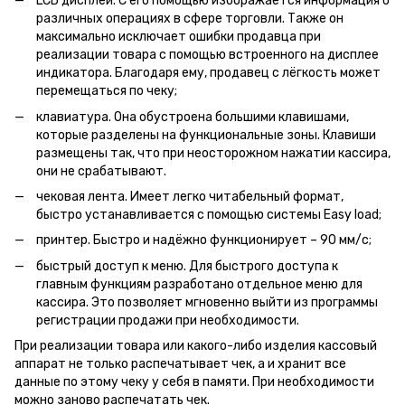
LCD дисплей. С его помощью изображается информация о
различных операциях в сфере торговли. Также он
максимально исключает ошибки продавца при
реализации товара с помощью встроенного на дисплее
индикатора. Благодаря ему, продавец с лёгкость может
перемещаться по чеку;
клавиатура. Она обустроена большими клавишами,
которые разделены на функциональные зоны. Клавиши
размещены так, что при неосторожном нажатии кассира,
они не срабатывают.
чековая лента. Имеет легко читабельный формат,
быстро устанавливается с помощью системы Easy load;
принтер. Быстро и надёжно функционирует – 90 мм/с;
быстрый доступ к меню. Для быстрого доступа к
главным функциям разработано отдельное меню для
кассира. Это позволяет мгновенно выйти из программы
регистрации продажи при необходимости.
При реализации товара или какого-либо изделия кассовый
аппарат не только распечатывает чек, а и хранит все
данные по этому чеку у себя в памяти. При необходимости
можно заново распечатать чек.