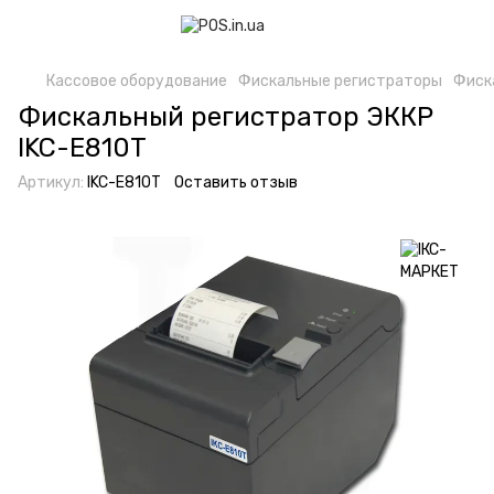
Кассовое оборудование
Фискальные регистраторы
Фиск
Фискальный регистратор ЭККР
IKC-Е810T
Артикул:
IKC-Е810T
Оставить отзыв