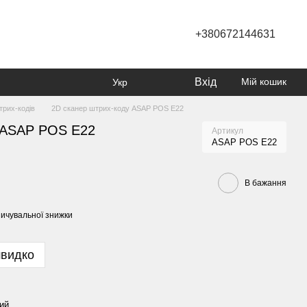
+380672144631
Вхід
Мій кошик
Укр
трих-кодів
2D сканер штрих-коду ASAP POS E22
 ASAP POS E22
Артикул
ASAP POS E22
В бажання
ичувальної знижки
швидко
ий