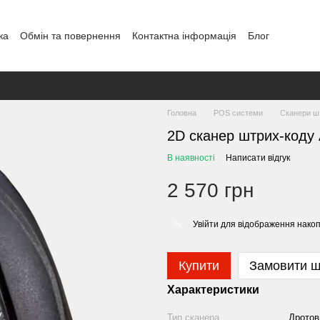
ка
Обмін та повернення
Контактна інформація
Блог
Головна
POS системи
Сканери ш
2D сканер штрих-коду
В наявності
Написати відгук
2 570 грн
Увійти
для відображення накоп
%
Купити
Замовити 
Характеристики
Тип сканера
Дротов