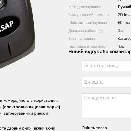
Метод сканування
Ручний
Зчитувальний елемент
2D Ima
Швидкість сканування
60 скан
Довжина кабеля (м)
1.5
Тест на падіння
багато
Підставка в комплекті
Так
Новий відгук або комента
 комерційного використання.
к (електронна акцизна марка)
и, затребуваними ринком
Оцініть товар
х та двовимірних (включаючи