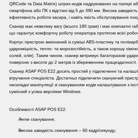
QRCode та Data Matrix) штрих-кодів надрукованих на папері аб
смартфона або ПК з відстані від 5 до 390 мм.
Висока швидкість
ефективність роботи касира, і навіть якість обслуговування поку
Сканер має невелику вагу (всього 180 грам) і має компактні га
що гарантує комфортну роботу оператора протягом всієї робоч
Корпус пристрою виконаний із суміші ABS-пластику та полікарб
удароміцність, тепло- та морозостійкість, а також хорошу хімічну
солей, олія).
Таким чином, сканер витримує багаторазові удари
поверхню з висоти до 2 метрів із збереженням працездатності.
Сканер ASAP POS E22 досить простий у підключенні та налашт
втручання спеціаліста.
Достатньо підключити скануючий пристр
нескладні маніпуляції зі скануванням кодів налаштування з інстр
сумісний з усіма версіями Windows.
Особливості ASAP POS E22:
Легке сканування;
Висока швидкість сканування – 60 кадр/секунду;