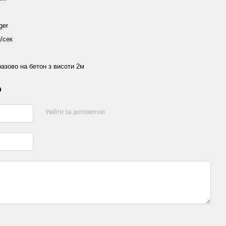
ger
/сек
разово на бетон з висоти 2м
р
Увійти за допомогою