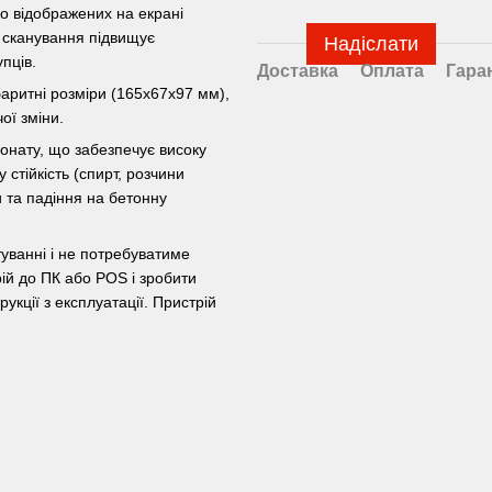
о відображених на екрані
 сканування підвищує
Надіслати
пців.
Доставка
Оплата
Гара
баритні розміри (165х67х97 мм),
ої зміни.
онату, що забезпечує високу
 стійкість (спирт, розчини
 та падіння на бетонну
уванні і не потребуватиме
ій до ПК або POS і зробити
укції з експлуатації.
Пристрій