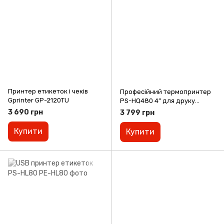
Принтер етикеток і чеків
Професійний термопринтер
Gprinter GP-2120TU
PS-HQ480 4” для друку
етикеток
3 690 грн
3 799 грн
Купити
Купити