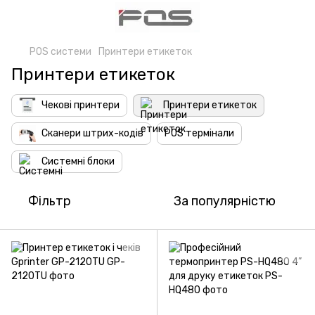
POS системи
Принтери етикеток
Принтери етикеток
Чекові принтери
Принтери етикеток
Сканери штрих-кодів
POS термінали
Системні блоки
Фільтр
За популярністю