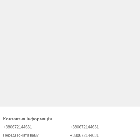
Контактна інформація
+380672144631
+380672144631
+380672144631
Передзвонити вам?