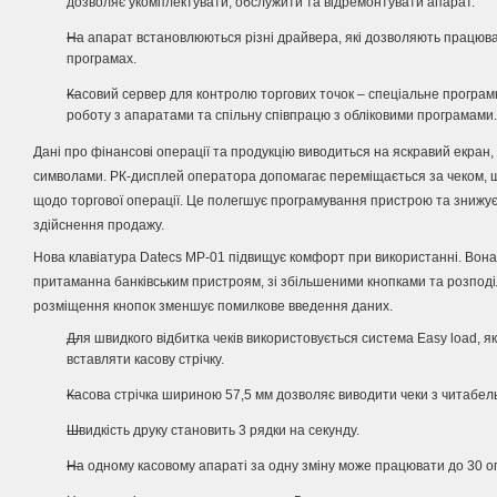
дозволяє укомплектувати, обслужити та відремонтувати апарат.
На апарат встановлюються різні драйвера, які дозволяють працюва
програмах.
Касовий сервер для контролю торгових точок – спеціальне програм
роботу з апаратами та спільну співпрацю з обліковими програмами.
Дані про фінансові операції та продукцію виводиться на яскравий екран,
символами.
РК-дисплей оператора допомагає переміщається за чеком, 
щодо торгової операції.
Це полегшує програмування пристрою та знижує 
здійснення продажу.
Нова клавіатура Datecs MP-01 підвищує комфорт при використанні.
Вона
притаманна банківським пристроям, зі збільшеними кнопками та розподі
розміщення кнопок зменшує помилкове введення даних.
Для швидкого відбитка чеків використовується система Easy load, 
вставляти касову стрічку.
Касова стрічка шириною 57,5 ​​мм дозволяє виводити чеки з читабел
Швидкість друку становить 3 рядки на секунду.
На одному касовому апараті за одну зміну може працювати до 30 о