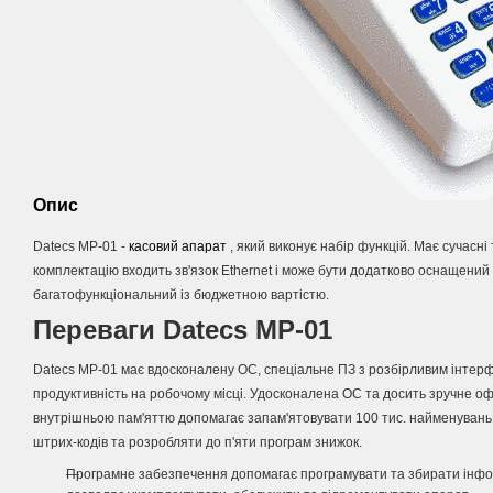
Опис
Datecs MP-01 -
касовий апарат
, який виконує набір функцій.
Має сучасні 
комплектацію входить зв'язок Ethernet і може бути додатково оснащений
багатофункціональний із бюджетною вартістю.
Переваги Datecs MP-01
Datecs MP-01 має вдосконалену ОС, спеціальне ПЗ з розбірливим інтер
продуктивність на робочому місці.
Удосконалена ОС та досить зручне о
внутрішньою пам'яттю допомагає запам'ятовувати 100 тис. найменувань 
штрих-кодів та розробляти до п'яти програм знижок.
Програмне забезпечення допомагає програмувати та збирати інфо