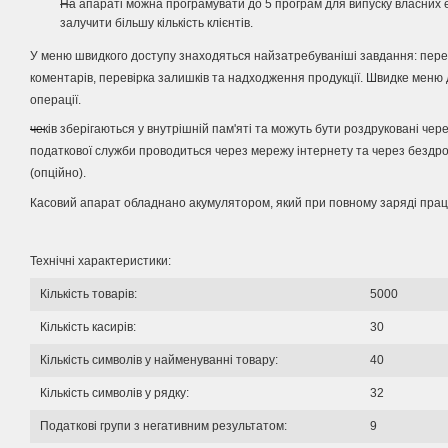
На апараті можна програмувати до 5 програм для випуску власних 
залучити більшу кількість клієнтів.
У меню швидкого доступу знаходяться найзатребуваніші завдання: пер
коментарів, перевірка залишків та надходження продукції.
Швидке меню д
операції.
чеків зберігаються у внутрішній пам'яті та можуть бути роздруковані чер
податкової служби проводиться через мережу інтернету та через бездро
(опційно).
Касовий апарат обладнано акумулятором, який при повному заряді прац
Технічні характеристики:
Кількість товарів:
5000
Кількість касирів:
30
Кількість символів у найменуванні товару:
40
Кількість символів у рядку:
32
Податкові групи з негативним результатом:
9