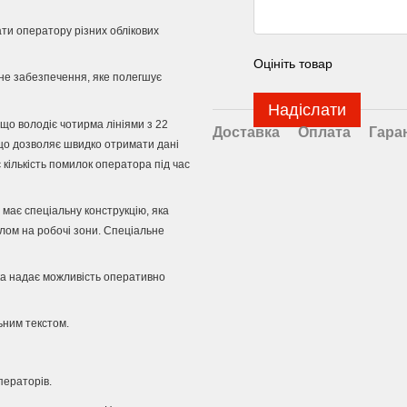
ти оператору різних облікових
Оцініть товар
не забезпечення, яке полегшує
Надіслати
 що володіє чотирма лініями з 22
Доставка
Оплата
Гара
що дозволяє швидко отримати дані
кількість помилок оператора під час
 має спеціальну конструкцію, яка
лом на робочі зони.
Спеціальне
яка надає можливість оперативно
ьним текстом.
ператорів.