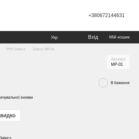
+380672144631
Вхід
Мій кошик
Укр
РРО Datecs
Datecs MP-01
Артикул
MP-01
В бажання
ичувальної знижки
швидко
Datecs