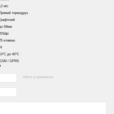
12 міс
Прямий термодрук
Графічний
до 58мм
203dpi
25 клавиш
Ні
10°С до 40°С
GSM / GPRS
р
Увійти за допомогою