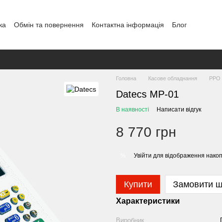
ка
Обмін та повернення
Контактна інформація
Блог
Головна
Касове обладнання
РРО
Datecs MP-01
В наявності
Написати відгук
8 770 грн
Увійти
для відображення накоп
%
Купити
Замовити 
Характеристики
Виробник