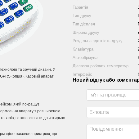
Гарантія
Тип друку
Тип дісплея
Ширина друку
Роздільна здатність друку
Клавіатура
Автообрізувач
Діапазон робочих температур
технології та зручний дизайн.
У
Інтерфейс
 GPRS (опція).
Касовий апарат
Новий відгук або комента
фейсом, який покращує
формлення апарату з розширеною
товарів, встановлювати до чотирьох
рмацію з касового пристрою, що