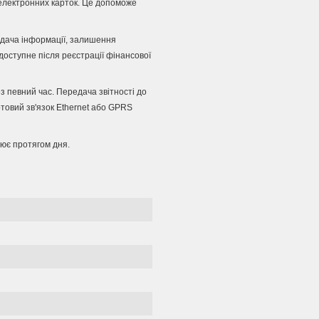
електронних карток.
Це допоможе
едача інформації, залишення
оступне після реєстрації фінансової
ез певний час.
Передача звітності до
товий зв'язок Ethernet або GPRS
ює протягом дня.