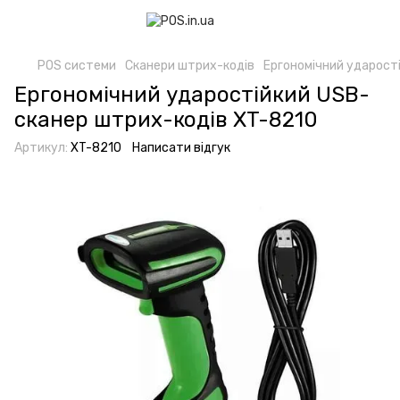
POS системи
Сканери штрих-кодів
Ергономічний ударост
Ергономічний ударостійкий USB-
сканер штрих-кодів XT-8210
Артикул:
XT-8210
Написати відгук