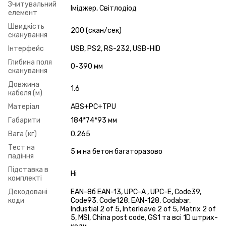
Зчитувальний
Іміджер, Світлодіод
елемент
Швидкість
200 (скан/сек)
сканування
Інтерфейс
USB, PS2, RS-232, USB-HID
Глибина поля
0-390 мм
сканування
Довжина
1.6
кабеля (м)
Матеріал
ABS+PC+TPU
Габарити
184*74*93 мм
Вага (кг)
0.265
Тест на
5 м на бетон багаторазово
падіння
Підставка в
Ні
комплекті
Декодовані
EAN-8б EAN-13, UPC-A , UPC-E, Code39,
коди
Code93, Code128, EAN-128, Codabar,
Industial 2 of 5, Interleave 2 of 5, Matrix 2 of
5, MSI, China post code, GS1 та всі 1D штрих-