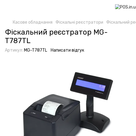
Касове обладнання
Фіскальні реєстратори
Фіскальний р
Фіскальний реєстратор MG-
T787TL
Артикул:
MG-T787TL
Написати відгук