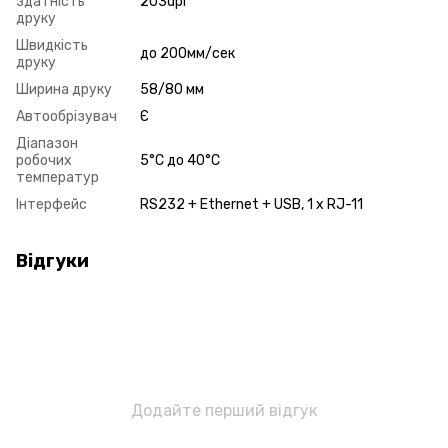
здатність
203dpi
друку
Швидкість
до 200мм/сек
друку
Ширина друку
58/80 мм
Автообрізувач
Є
Діапазон
робочих
5°C до 40°C
температур
Інтерфейс
RS232 + Ethernet + USB, 1 x RJ-11
Відгуки
Додайте перший відгук