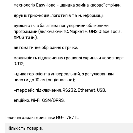
технологія Easy-load – швидка заміна касової стрічки;
друк штрих-кодів, логотипів та ін. інформації;
сумісність із багатьма популярними обліковими
програмами (включаючи 1C, Маркет+, GMS Office Tools,
XPOS та ін.);
автоматичне обрізання стрічки;
можливість підключення грошової скриньки через порт
RJ12;
індикатор клієнта універсальний, з регулюванням
висоти до 10 см (опціонально);
інтерфейс підключення: RS232, Ethernet, USB;
опційно: Wi-Fi, GSM/GPRS.
Технічні характеристики MG-T787TL:
Кількість товарів: