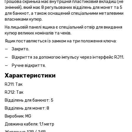
Грошова скринька має внутрішній пластиковий вкладиш (не
знімний), який має 8 регульованих відділень для монет та 5
для банкнот, а також оснащений спеціальними металевими
власниками купюр.
На лицьовій панелі ящика є спеціальний отвір для вкидання
купюр великих номіналів та чеків.
Ящик поставляється із замком на три положення ключа:
Закрито.
Відкриття за допомогою імпульсу через інтерфейс RJ11.
Ручне відкриття.
Характеристики
RJ11: Так
RJ12: Так
Відділень для банкнот: 5
Відділень для монет: 8
Виробник: MG
Довжина кабеля: 1,1 метр