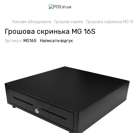
Касове обладнання
Грошові скрині
Грошова скринька MG 1
Грошова скринька MG 16S
Артикул:
MG16S
Написати відгук