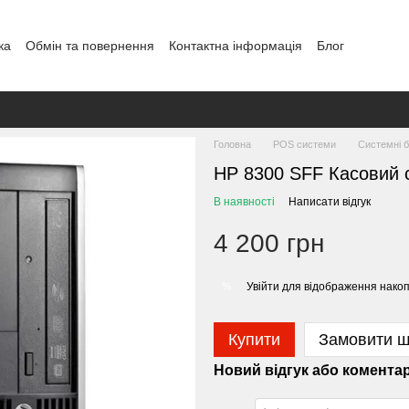
ка
Обмін та повернення
Контактна інформація
Блог
Головна
POS системи
Системні 
HP 8300 SFF Касовий с
В наявності
Написати відгук
4 200 грн
Увійти
для відображення накоп
%
Купити
Замовити 
Новий відгук або комента