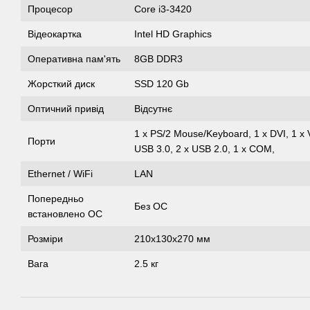
Процесор
Core i3-3420
Відеокартка
Intel HD Graphics
Оперативна пам'ять
8GB DDR3
Жорсткий диск
SSD 120 Gb
Оптичний привід
Відсутнє
1 x PS/2 Mouse/Keyboard, 1 x DVI, 1 x 
Порти
USB 3.0, 2 x USB 2.0, 1 х COM,
Ethernet / WiFi
LAN
Попередньо
Без ОС
встановлено ОС
Розміри
210x130x270 мм
Вага
2.5 кг