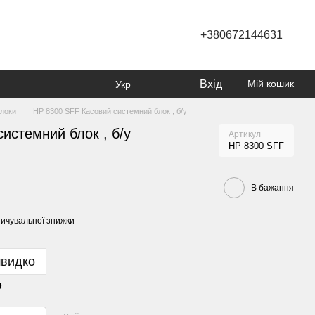
+380672144631
Вхід
Мій кошик
Укр
блоки
HP 8300 SFF Касовий системний блок , б/у
истемний блок , б/у
Артикул
HP 8300 SFF
В бажання
ичувальної знижки
швидко
р