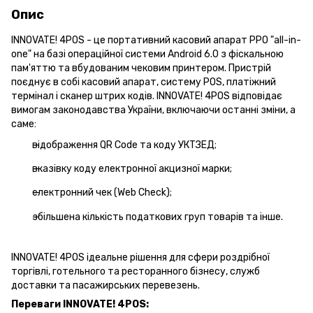
Опис
INNOVATE!
4POS - це портативний касовий апарат РРО "all-in-
one" на базі операційної системи Android 6.0 з фіскальною
пам'яттю та вбудованим чековим принтером.
Пристрій
поєднує в собі касовий апарат, систему POS, платіжний
термінал і сканер штрих кодів.
INNOVATE!
4POS відповідає
вимогам законодавства України, включаючи останні зміни, а
саме:
відображення QR Code та коду УКТЗЕД;
вказівку коду електронної акцизної марки;
електронний чек (Web Check);
збільшена кількість податкових груп товарів та інше.
INNOVATE!
4POS ідеальне рішення для сфери роздрібної
торгівлі, готельного та ресторанного бізнесу, служб
доставки та пасажирських перевезень.
Переваги INNOVATE!
4POS: