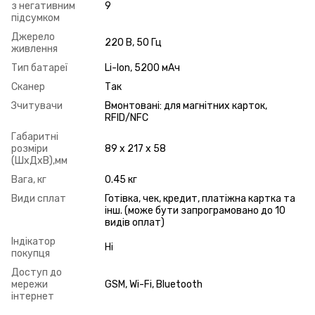
з негативним
9
підсумком
Джерело
220 В, 50 Гц
живлення
Тип батареї
Li-Ion, 5200 мAч
Сканер
Так
Зчитувачи
Вмонтовані: для магнітних карток,
RFID/NFC
Габаритні
розміри
89 x 217 x 58
(ШхДхВ),мм
Вага, кг
0.45 кг
Види сплат
Готівка, чек, кредит, платіжна картка та
інш. (може бути запрограмовано до 10
видів оплат)
Індікатор
Ні
покупця
Доступ до
мережи
GSM, Wi-Fi, Bluetooth
інтернет