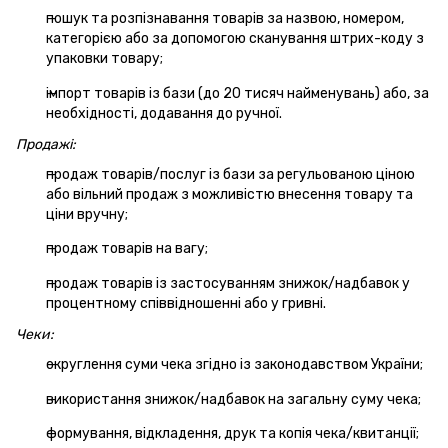
пошук та розпізнавання товарів за назвою, номером,
категорією або за допомогою сканування штрих-коду з
упаковки товару;
імпорт товарів із бази (до 20 тисяч найменувань) або, за
необхідності, додавання до ручної.
Продажі:
продаж товарів/послуг із бази за регульованою ціною
або вільний продаж з можливістю внесення товару та
ціни вручну;
продаж товарів на вагу;
продаж товарів із застосуванням знижок/надбавок у
процентному співвідношенні або у гривні.
Чеки:
округлення суми чека згідно із законодавством України;
використання знижок/надбавок на загальну суму чека;
формування, відкладення, друк та копія чека/квитанції;