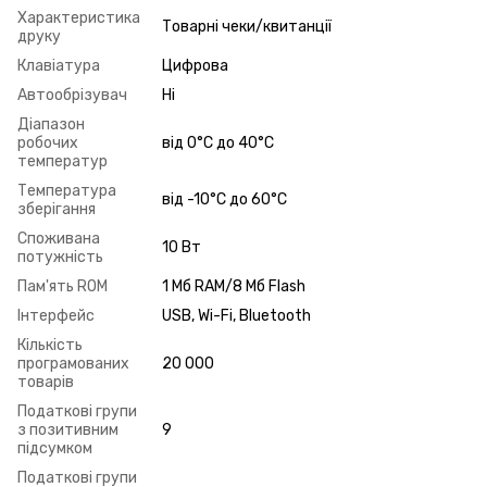
Характеристика
Товарні чеки/квитанції
друку
Клавіатура
Цифрова
Автообрізувач
Ні
Діапазон
робочих
від 0°С до 40°С
температур
Температура
від -10°C до 60°C
зберігання
Споживана
10 Вт
потужність
Пам'ять ROM
1 Мб RAM/8 Мб Flash
Інтерфейс
USB, Wi-Fi, Bluetooth
Кількість
програмованих
20 000
товарів
Податкові групи
з позитивним
9
підсумком
Податкові групи