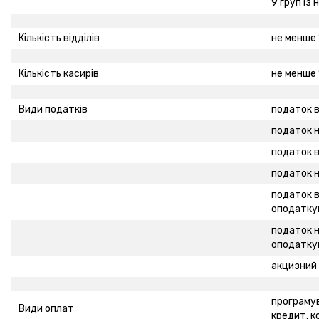
9 груп із
Кількість відділів
не менше 
Кількість касирів
не менше 
Види податків
податок в
податок н
податок в
податок н
податок в
оподатку
податок н
оподатку
акцизний 
програмув
Види оплат
кредит, к