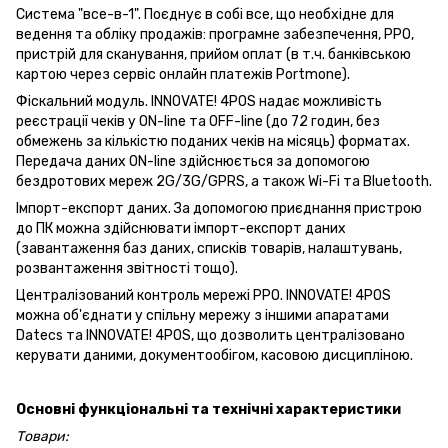
Система "все-в-1".
Поєднує в собі все, що необхідне для
ведення та обліку продажів: програмне забезпечення, РРО,
пристрій для сканування, прийом оплат (в т.ч. банківською
картою через сервіс онлайн платежів Portmone).
Фіскальний модуль.
INNOVATE!
4POS надає можливість
реєстрації чеків у ON-line та OFF-line (до 72 годин, без
обмежень за кількістю поданих чеків на місяць) форматах.
Передача даних ON-line здійснюється за допомогою
бездротових мереж 2G/3G/GPRS, а також Wi-Fi та Bluetooth.
Імпорт-експорт даних.
За допомогою приєднання пристрою
до ПК можна здійснювати імпорт-експорт даних
(завантаження баз даних, списків товарів, налаштувань,
розвантаження звітності тощо).
Централізований контроль мережі РРО.
INNOVATE!
4POS
можна об'єднати у спільну мережу з іншими апаратами
Datecs та INNOVATE!
4POS, що дозволить централізовано
керувати даними, документообігом, касовою дисципліною.
Основні функціональні та технічні характеристики
Товари: