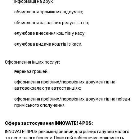
інформації на друк;
обчислення проміжних підсумків;
обчислення загальних результатів;
службове внесення коштів у касу;
службова видача коштів із каси.
Оформлення інших послуг:
переказ грошей;
оформлення проїзних/перевізних документів на
автовокзалах та автостанціях;
оформлення проїзних/перевізних документів на поїзди
приміського сполучення.
Сфера застосування INNOVATE!
4POS:
INNOVATE!
4POS рекомендований для різних галузей малого
та середнього бізнесу.
Пристрій забезпечує можливість