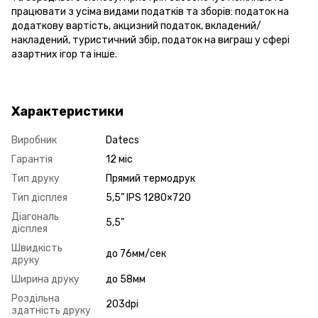
працювати з усіма видами податків та зборів: податок на
додаткову вартість, акцизний податок, вкладений/
накладений, туристичний збір, податок на виграш у сфері
азартних ігор та інше.
Характеристики
Виробник
Datecs
Гарантія
12 міс
Тип друку
Прямий термодрук
Тип дісплея
5,5” IPS 1280×720
Діагональ
5,5”
дісплея
Швидкість
до 76мм/сек
друку
Ширина друку
до 58мм
Роздільна
203dpi
здатність друку