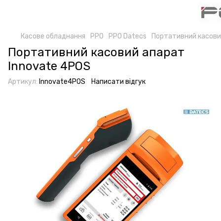
Касове обладнання
РРО
РРО Datecs
Портативний касови
Портативний касовий апарат
Innovate 4POS
Артикул:
Innovate4POS
Написати відгук