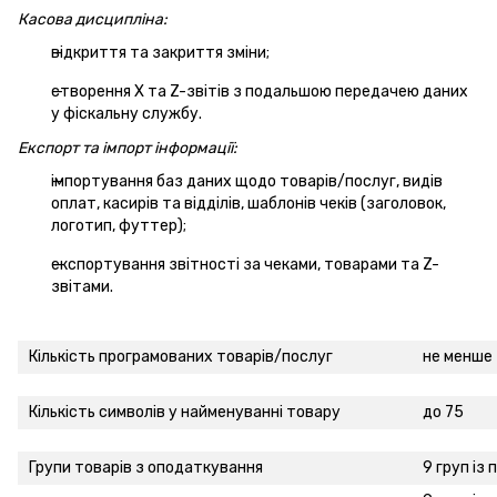
Касова дисципліна:
відкриття та закриття зміни;
створення X та Z-звітів з подальшою передачею даних
у фіскальну службу.
Експорт та імпорт інформації:
імпортування баз даних щодо товарів/послуг, видів
оплат, касирів та відділів, шаблонів чеків (заголовок,
логотип, футтер);
експортування звітності за чеками, товарами та Z-
звітами.
Кількість програмованих товарів/послуг
не менше
Кількість символів у найменуванні товару
до 75
Групи товарів з оподаткування
9 груп із