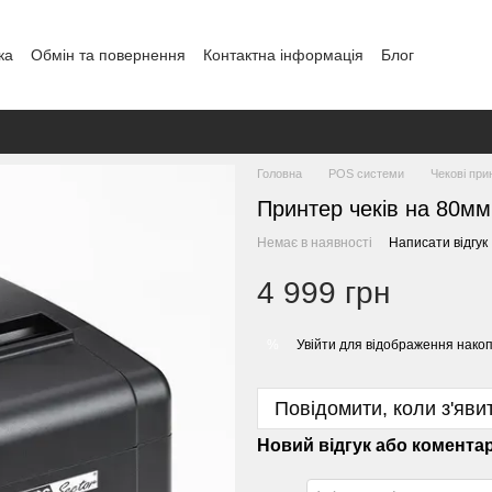
ка
Обмін та повернення
Контактна інформація
Блог
Головна
POS системи
Чекові при
Принтер чеків на 80мм
Немає в наявності
Написати відгук
4 999 грн
Увійти
для відображення накоп
%
Повідомити, коли з'яви
Новий відгук або комента