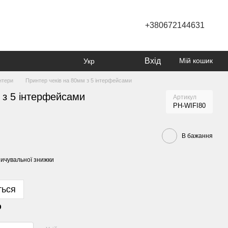
+380672144631
Вхід
Мій кошик
Укр
нтери
Принтер чеків на 80мм з 5 інтерфейсами
 з 5 інтерфейсами
Артикул
PH-WIFI80
В бажання
ичувальної знижки
ться
р