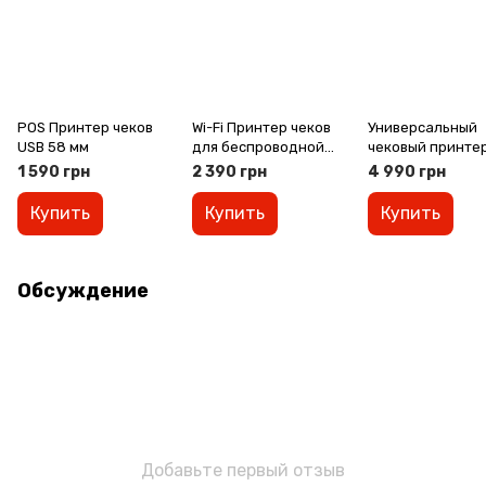
POS Принтер чеков
Wi-Fi Принтер чеков
Универсальный
USB 58 мм
для беспроводной
чековый принте
печати
ширина 80 мм
1 590 грн
2 390 грн
4 990 грн
(USB+RS232+Eth
)
Купить
Купить
Купить
Обсуждение
Добавьте первый отзыв